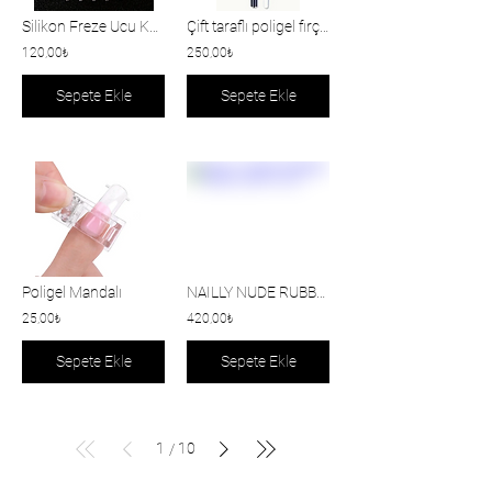
Silikon Freze Ucu Kahverengi
Çift taraflı poligel fırçası
120,00₺
250,00₺
Sepete Ekle
Sepete Ekle
Poligel Mandalı
NAILLY NUDE RUBBER BASE COAT 15 ml
25,00₺
420,00₺
Sepete Ekle
Sepete Ekle
1
10
/