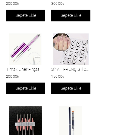
200,00₺
300,00₺
Sepete Ekle
Sepete Ekle
Tırnak Liner Fırçası
SİYAH FRENÇ STİCKER
200,00₺
150,00₺
Sepete Ekle
Sepete Ekle