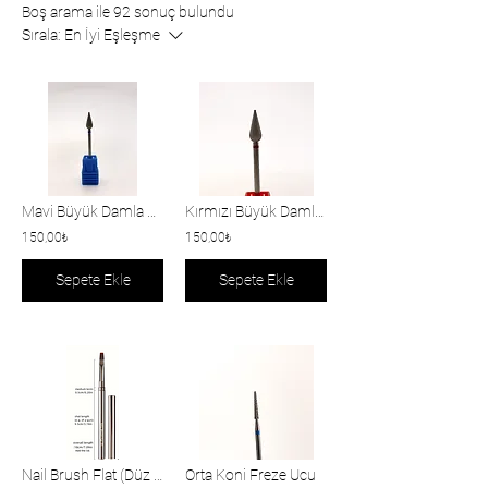
Boş arama ile 92 sonuç bulundu
Sırala:
En İyi Eşleşme
Mavi Büyük Damla Freze Ucu
Kırmızı Büyük Damla Freze Ucu
150,00₺
150,00₺
Sepete Ekle
Sepete Ekle
Nail Brush Flat (Düz Tırnak Fırçası)
Orta Koni Freze Ucu