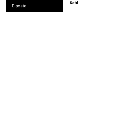
Katıl
Alışveriş
Tüm Ürünler
Çok Satanlar
Jel
Poligel
Kalıcı Oje
Base-Top Coat
Primer- Dehidratör
Yan Malzemeler
Müşteri Hizmetleri