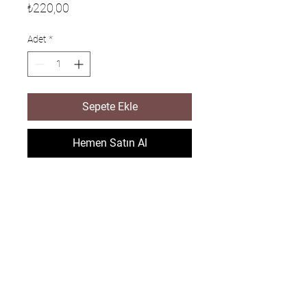
Fiyat
₺220,00
Adet
*
Sepete Ekle
Hemen Satın Al
Sitemize
kaydolun
Özel fırsatlar ve indirimler için kaydolun
E-postanızı girin