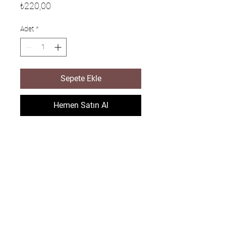
Fiyat
₺220,00
Adet
*
Sepete Ekle
Hemen Satın Al
Sitemize
kaydolun
Özel fırsatlar ve indirimler için kaydolun
E-postanızı girin