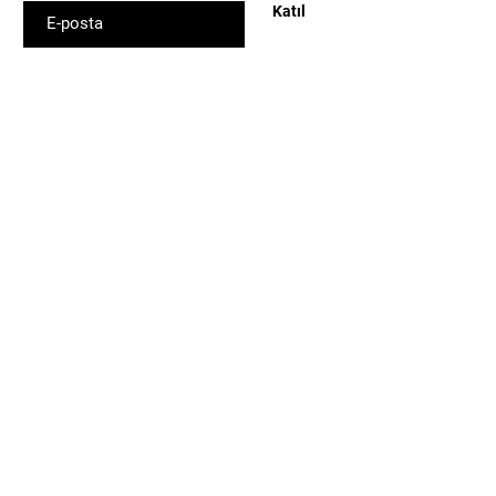
Katıl
Alışveriş
Tüm Ürünler
Çok Satanlar
Jel
Poligel
Kalıcı Oje
Base-Top Coat
Primer- Dehidratör
Yan Malzemeler
Müşteri Hizmetleri