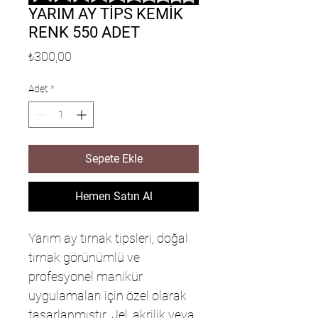
YARIM AY TİPS KEMİK
RENK 550 ADET
Fiyat
₺300,00
Adet
*
Sepete Ekle
Hemen Satın Al
Yarım ay tırnak tipsleri, doğal
tırnak görünümlü ve
profesyonel manikür
uygulamaları için özel olarak
tasarlanmıştır. Jel, akrilik veya