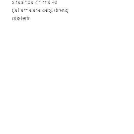
sırasında kırılma ve
çatlamalara karşı direnç
gösterir.
Sitemize
kaydolun
Özel fırsatlar ve indirimler için kaydolun
E-postanızı girin
Katıl
Alışveriş