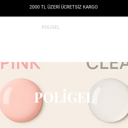
2000 TL ÜZERİ ÜCRETSİZ KARGO
LER
JELLER
POLİGEL
BASE - TOP COAT
KALIC
POLİGEL