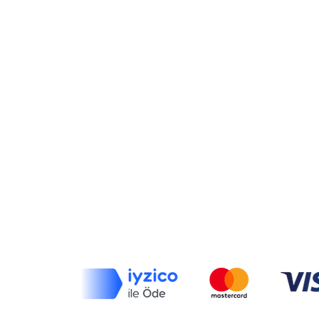
Mağazamız
Politika
Pazartesi-Cuma : 09.00-00.00
Gönderim ve İadeler
Cumartesi-Pazar: 10.00-00.00
Mağaza Politikası
Mesafeli Satış Sözleşmesi
Tel: (532) 309 01 35
E-posta:
info@naillyprofessional.com