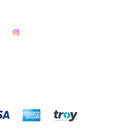
Müşteri Hizmetleri
Tel: (532) 309 01 35
E-posta: info@naillyprofessional
.com