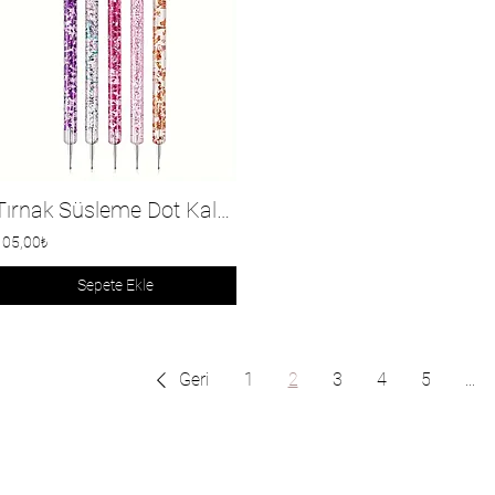
Tırnak Süsleme Dot Kalemi
105,00₺
Sepete Ekle
Geri
1
2
3
4
5
...