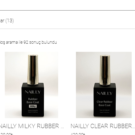
ar (13)
Boş arama ile 92 sonuç bulundu
NAILLY MILKY RUBBER BASE 15ML
NAILLY CLEAR RUBBER BASE COAT
420,00₺
420,00₺