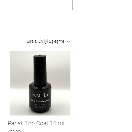
Sırala:
En İyi Eşleşme
 15 ml
Parlak Top Coat 15 ml
420,00₺