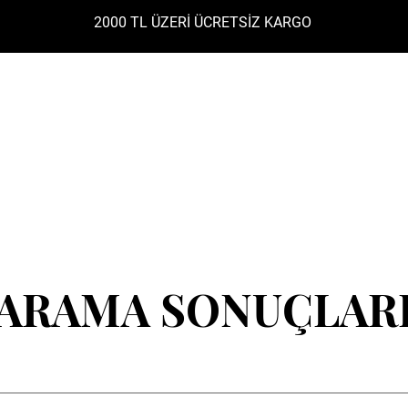
2000 TL ÜZERİ ÜCRETSİZ KARGO
LER
JELLER
POLİGEL
BASE - TOP COAT
KALIC
ARAMA SONUÇLAR