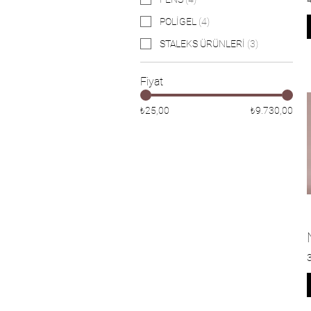
POLİGEL
(
4
)
STALEKS ÜRÜNLERİ
(
3
)
Fiyat
₺25,00
₺9.730,00