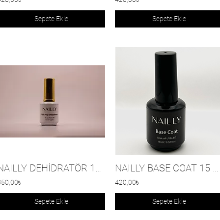
Sepete Ekle
Sepete Ekle
NAILLY DEHİDRATÖR 15 ML
NAILLY BASE COAT 15 ml
350,00₺
420,00₺
Sepete Ekle
Sepete Ekle