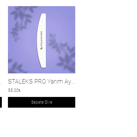
 Professional
STALEKS PRO Yarım Ay Şekillendirici Buffer Törpü 100/180 Grit
55,00₺
Sepete Ekle