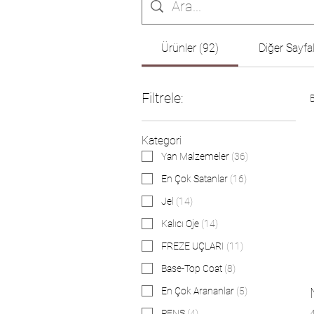
Ürünler (92)
Diğer Sayfal
Filtrele:
Kategori
Yan Malzemeler
(
36
)
En Çok Satanlar
(
16
)
Jel
(
14
)
Kalıcı Oje
(
14
)
FREZE UÇLARI
(
11
)
Base-Top Coat
(
8
)
En Çok Arananlar
(
5
)
PENS
(
4
)