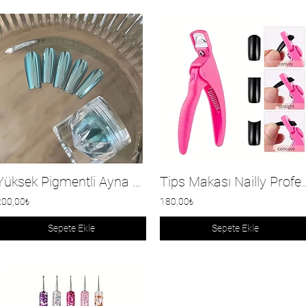
Yüksek Pigmentli Ayna Tozu
Tips Makası Nailly
200,00₺
180,00₺
Sepete Ekle
Sepete Ekle