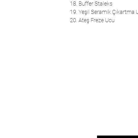
18. Buffer Staleks
19. Yeşil Seramik Çıkartma 
20. Ateş Freze Ucu
E-postanızı girin