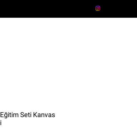
I OJE
PRİMER-DEHİDRATÖR
Daha Fazla
Giriş
 Eğitim Seti Kanvas
i