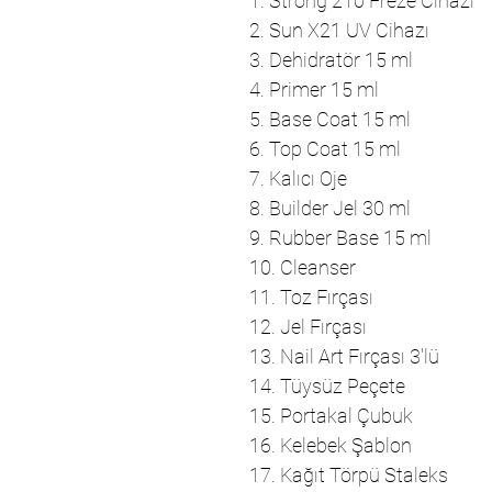
1. Strong 210 Freze Cihazı
2. Sun X21 UV Cihazı
3. Dehidratör 15 ml
4. Primer 15 ml
5. Base Coat 15 ml
6. Top Coat 15 ml
7. Kalıcı Oje
8. Builder Jel 30 ml
9. Rubber Base 15 ml
10. Cleanser
11. Toz Fırçası
12. Jel Fırçası
13. Nail Art Fırçası 3'lü
14. Tüysüz Peçete
15. Portakal Çubuk
16. Kelebek Şablon
17. Kağıt Törpü Staleks