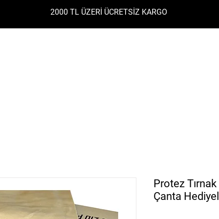
2000 TL ÜZERİ ÜCRETSİZ KARGO
LER
JELLER
POLİGEL
BASE - TOP COAT
KALIC
Protez Tırnak
Çanta Hediyel