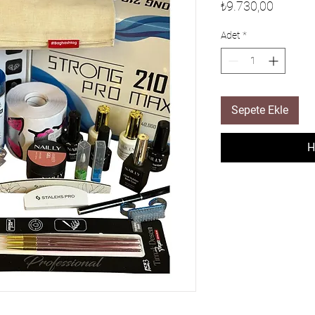
Fiyat
₺9.730,00
Adet
*
Sepete Ekle
H